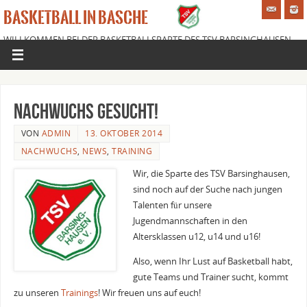
BASKETBALL IN BASCHE
WILLKOMMEN BEI DER BASKETBALLSPARTE DES TSV BARSINGHAUSEN
E.V.
Nachwuchs gesucht!
VON
ADMIN
13. OKTOBER 2014
NACHWUCHS
,
NEWS
,
TRAINING
Wir, die Sparte des TSV Barsinghausen,
sind noch auf der Suche nach jungen
Talenten für unsere
Jugendmannschaften in den
Altersklassen u12, u14 und u16!
Also, wenn Ihr Lust auf Basketball habt,
gute Teams und Trainer sucht, kommt
zu unseren
Trainings
! Wir freuen uns auf euch!