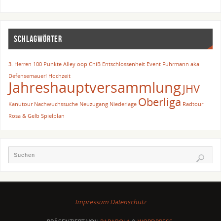
SCHLAGWÖRTER
3. Herren
100 Punkte
Alley oop
ChiB
Entschlossenheit
Event
Fuhrmann aka
Defensemauer!
Hochzeit
Jahreshauptversammlung
JHV
Oberliga
Kanutour
Nachwuchssuche
Neuzugang
Niederlage
Radtour
Rosa & Gelb
Spielplan
Impressum
Datenschutz