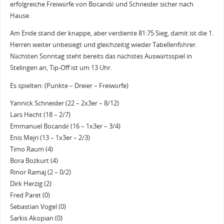
erfolgreiche Freiwürfe von Bocandé und Schneider sicher nach
Hause.
Am Ende stand der knappe, aber verdiente 81:75 Sieg, damit ist die 1.
Herren weiter unbesiegt und gleichzeitig wieder Tabellenführer.
Nächsten Sonntag steht bereits das nächstes Auswärtsspiel in
Stelingen an, Tip-Off ist um 13 Uhr.
Es spielten: (Punkte – Dreier – Freiwürfe)
Yannick Schneider (22 – 2x3er – 8/12)
Lars Hecht (18 – 2/7)
Emmanuel Bocandé (16 – 1x3er – 3/4)
Enis Mejri (13 – 1x3er – 2/3)
Timo Raum (4)
Bora Bozkurt (4)
Rinor Ramaj (2 – 0/2)
Dirk Herzig (2)
Fred Paret (0)
Sebastian Vogel (0)
Sarkis Akopian (0)