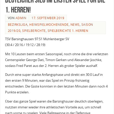
1. Herren!
VON
ADMIN
17. SEPTEMBER 2019
BEZIRKSLIGA
,
HEIMSPIELWOCHENENDE
,
NEWS
,
SAISON
2019/20
,
SPIELBERICHTE
,
SPIELBERICHTE 1. HERREN
TSV Barsinghausen 97:51 Mühlenberger SV
(30:4 / 20:16 / 19:12 / 28:19)
Mit 10 Leuten beim ersten Saisonspiel, noch ohne die drei verletzten
Centerspieler George Dati, Timon Gerken und Alexander Jäschke,
sodass Fred Paret aus der 2. Herren als großer Spieler aushalf.
Durch eine super starke Anfangsphase und direkt ein 30:0 Lauf in
den ersten 9 Minuten, war das Spiel im Prinzip frühzeitig
entschieden. Die Gäste konnten in den letzten Minuten dann noch 4
Punkte erzielen.
Über das ganze Spiel waren die Barsinghäuser deutlich überlegen,
nutzten immer wieder ihre athletischen Vorteile aus, um schnell
nach vorne zu spielen. Viele Ballgewinne in der Defensive