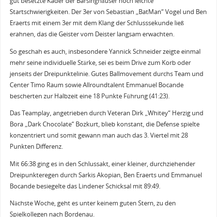
gut besetzte Kader der Barsinghäuser noch leichte
Startschwierigkeiten. Der 3er von Sebastian „BatMan“ Vogel und Ben
Eraerts mit einem 3er mit dem Klang der Schlusssekunde ließ
erahnen, das die Geister vom Deister langsam erwachten.
So geschah es auch, insbesondere Yannick Schneider zeigte einmal
mehr seine individuelle Stärke, sei es beim Drive zum Korb oder
jenseits der Dreipunktelinie. Gutes Ballmovement durchs Team und
Center Timo Raum sowie Allroundtalent Emmanuel Bocande
bescherten zur Halbzeit eine 18 Punkte Führung (41:23).
Das Teamplay, angetrieben durch Veteran Dirk „Whitey“ Herzig und
Bora „Dark Chocolate“ Bozkurt, blieb konstant, die Defense spielte
konzentriert und somit gewann man auch das 3. Viertel mit 28
Punkten Differenz.
Mit 66:38 ging es in den Schlussakt, einer kleiner, durchziehender
Dreipunkteregen durch Sarkis Akopian, Ben Eraerts und Emmanuel
Bocande besiegelte das Lindener Schicksal mit 89:49.
Nächste Woche, geht es unter keinem guten Stern, zu den
Spielkollegen nach Bordenau.