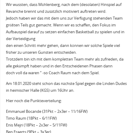
Wir wussten, dass Mühlenberg, nach dem (desolaten) Hinspiel auf
Revanche brennt und zusätzlich motiviert auftreten wird.
Jedoch haben wir das mit dem uns zur Verfügung stehenden Team
größten Teils gut gemacht. Wenn wir es schaffen, den Fokus im
Aufbauspiel darauf zu setzen einfachen Basketball zu spielen und in
der Verteidigung
den einen Schritt mehr gehen, dann können wir solche Spiele viel
früher zu unseren Gunsten entscheiden.
Trotzdem bin ich mit dem kompletten Team mehr als zufrieden, da
alle gekämpft haben und in den Entscheidenen Phasen dann
doch voll da waren “ -so Coach Raum nach dem Spiel.
Am 18.01.2020 steht schon das nächste Spiel gegen die Linden Dudes
in heimischer Halle (KGS) um 16Uhr an.
Hier noch die Punkteverteilung:
Emmanuel Bocande (31Pkt – 2x3er – 11/16FW)
Timo Raum (18Pkt – 6/11FW)
Enis Mejri (18Pkt – 2x3er – 5/11FW)
Ben Eraerts (9Pkt – 3x3er)