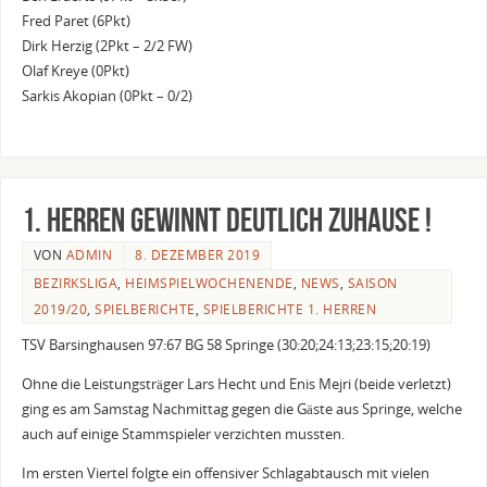
Fred Paret (6Pkt)
Dirk Herzig (2Pkt – 2/2 FW)
Olaf Kreye (0Pkt)
Sarkis Akopian (0Pkt – 0/2)
1. Herren gewinnt deutlich zuhause !
VON
ADMIN
8. DEZEMBER 2019
BEZIRKSLIGA
,
HEIMSPIELWOCHENENDE
,
NEWS
,
SAISON
2019/20
,
SPIELBERICHTE
,
SPIELBERICHTE 1. HERREN
TSV Barsinghausen 97:67 BG 58 Springe (30:20;24:13;23:15;20:19)
Ohne die Leistungsträger Lars Hecht und Enis Mejri (beide verletzt)
ging es am Samstag Nachmittag gegen die Gäste aus Springe, welche
auch auf einige Stammspieler verzichten mussten.
Im ersten Viertel folgte ein offensiver Schlagabtausch mit vielen