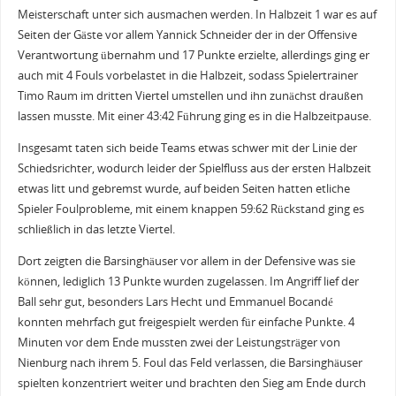
Meisterschaft unter sich ausmachen werden. In Halbzeit 1 war es auf
Seiten der Gäste vor allem Yannick Schneider der in der Offensive
Verantwortung übernahm und 17 Punkte erzielte, allerdings ging er
auch mit 4 Fouls vorbelastet in die Halbzeit, sodass Spielertrainer
Timo Raum im dritten Viertel umstellen und ihn zunächst draußen
lassen musste. Mit einer 43:42 Führung ging es in die Halbzeitpause.
Insgesamt taten sich beide Teams etwas schwer mit der Linie der
Schiedsrichter, wodurch leider der Spielfluss aus der ersten Halbzeit
etwas litt und gebremst wurde, auf beiden Seiten hatten etliche
Spieler Foulprobleme, mit einem knappen 59:62 Rückstand ging es
schließlich in das letzte Viertel.
Dort zeigten die Barsinghäuser vor allem in der Defensive was sie
können, lediglich 13 Punkte wurden zugelassen. Im Angriff lief der
Ball sehr gut, besonders Lars Hecht und Emmanuel Bocandé
konnten mehrfach gut freigespielt werden für einfache Punkte. 4
Minuten vor dem Ende mussten zwei der Leistungsträger von
Nienburg nach ihrem 5. Foul das Feld verlassen, die Barsinghäuser
spielten konzentriert weiter und brachten den Sieg am Ende durch