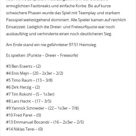
ermöglichten Fastbreaks und einfache Körbe. Bis auf kurze
schwächere Phasen wurde das Spiel mit Teamplay und starkem
Passspiel weitestgehend dominiert. Alle Spieler kamen auf reichlich
Einsatzzeit. Lediglich die Dreier- und Freiwurfquote war noch
ausbaufähig und verhinderte einen noch deutlicheren Sieg.
Am Ende stand ein nie gefährdeter 97:51 Heimsieg.
Es spielten: (Punkte – Dreier – Freiwürfe)
#3 Ben Eraerts – (2)
#4 Enis Mejri – (20 – 2x3er – 2/2)
#5 Timo Raum – (13 – 3/8)
#6 Dirk Herzig – (2)
#7 Tim Rokohl – (5 – 1x3er)
#8 Lars Hecht – (17 – 3/5)
#9 Yannick Schneider – (22 – 1x3er – 7/8)
#10 Fred Paret – (0)
#13 Emmanuel Bocandé – (16 – 2x3er – 2/5)
#14 Niklas Terei – (0)