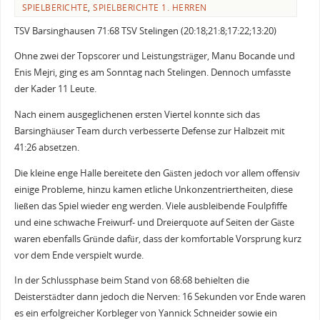
SPIELBERICHTE
,
SPIELBERICHTE 1. HERREN
TSV Barsinghausen 71:68 TSV Stelingen (20:18;21:8;17:22;13:20)
Ohne zwei der Topscorer und Leistungsträger, Manu Bocande und
Enis Mejri, ging es am Sonntag nach Stelingen. Dennoch umfasste
der Kader 11 Leute.
Nach einem ausgeglichenen ersten Viertel konnte sich das
Barsinghäuser Team durch verbesserte Defense zur Halbzeit mit
41:26 absetzen.
Die kleine enge Halle bereitete den Gästen jedoch vor allem offensiv
einige Probleme, hinzu kamen etliche Unkonzentriertheiten, diese
ließen das Spiel wieder eng werden. Viele ausbleibende Foulpfiffe
und eine schwache Freiwurf- und Dreierquote auf Seiten der Gäste
waren ebenfalls Gründe dafür, dass der komfortable Vorsprung kurz
vor dem Ende verspielt wurde.
In der Schlussphase beim Stand von 68:68 behielten die
Deisterstädter dann jedoch die Nerven: 16 Sekunden vor Ende waren
es ein erfolgreicher Korbleger von Yannick Schneider sowie ein