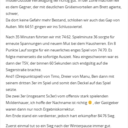
Inside/Outside Verteidgung lief richtig gut. In der Zone machten wir
es dem Gegner, der mit deutlichen Größenvorteilen am Brett agierte,
schwer,
Da dort keine Gefahr mehr Bestand, schloßen wir auch das Gap von
Außen. Mit 64:51 gingen wir ins Schlussviertel.
Nach 35 Minuten führten wir mit 74:62. Spielminute 36 sorgte für
erneute Spannungen und neuem Mut bei dem Hausherren. Ein 8
Punkte Lauf sorgte für ein neuerliches enges Spiel von 74:70. Es
folgte meinerseits die sofortige Auszeit. Neu eingeschworen war es
dann der TSV, der binnen 60 Sekunden sich endgültig auf die
Siegerstraße brachte.
And1 (Dreipunktspiel) von Timo, Dreier von Manu, Ben dann mit
seinem dritten 3er im Spiel und somit den Deckel auf das Spiel
setzte.
Die zwei 3er (insgesamt 5x3er) vom offensiv stark spielenden
Möldenhauer, ich hoffe der Nachname ist richtig
, der Gastgeber
waren dann nur noch Ergebniskorrektur.
Am Ende stand ein verdienter, jedoch hart erkämpfter 84:76 Sieg.
Zuerst einmal tut so ein Sieg nach der Winterpause immer gut.