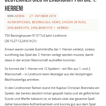
Herren!
VON
ADMIN
27. OKTOBER 2019
AUSWÄRTSSIEG
,
BEZIRKSLIGA
,
NEWS
,
SAISON 2019/20
,
SPIELBERICHTE
,
SPIELBERICHTE 1. HERREN
TSV Barsinghausen 91:57 TuS Jahn Lindhorst
(26:15;27:12;24:9;14:21)
Erneut waren zuviele Stammkräfte der 1. Herren verletzt, sodass
kurzfristig das Spiel der 2. Herren verlegt werden musste, damit
diese in der ersten Mannschaft aushelfen konnten.
So konnte die 1. Herren mit 12 Spielern – ein Mix aus 1. und 2.
Mannschaft – in Lindhorst beim Absteiger aus der letztjährigen
Bezirksoberliga antreten.
In den Lindhorster Reihen stand mit Kapitän Christian Brenneke ein
Spieler, der bereits deutlich höher gespielt hatte und als gefährlicher
Scorer und Werfer bekannt ist, er bekam über das gesamte Spiel
daher besondere Aufmerksamkeit und konnte gut aus dem Spiel