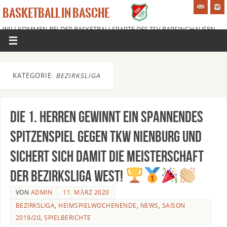
BASKETBALL IN BASCHE
WILLKOMMEN BEI DER BASKETBALLSPARTE DES TSV BARSINGHAUSEN
E.V.
KATEGORIE:
BEZIRKSLIGA
Die 1. Herren gewinnt ein spannendes
Spitzenspiel gegen TKW Nienburg und
sichert sich damit die Meisterschaft
der Bezirksliga West!
VON
ADMIN
11. MÄRZ 2020
BEZIRKSLIGA
,
HEIMSPIELWOCHENENDE
,
NEWS
,
SAISON
2019/20
,
SPIELBERICHTE