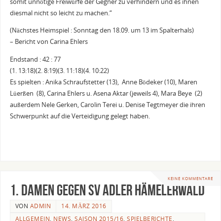
somit unnötige Freiwürfe der Gegner zu verhindern und es ihnen
diesmal nicht so leicht zu machen.“
(Nächstes Heimspiel : Sonntag den 18.09. um 13 im Spalterhals)
– Bericht von Carina Ehlers
Endstand : 42 : 77
(1. 13:18)(2. 8:19)(3. 11:18)(4. 10:22)
Es spielten : Anika Schraufstetter (13), Anne Bödeker (10), Maren
Lüerßen (8), Carina Ehlers u. Asena Aktar (jeweils 4), Mara Beye (2)
außerdem Nele Gerken, Carolin Terei u. Denise Tegtmeyer die ihren
Schwerpunkt auf die Verteidigung gelegt haben.
KEINE KOMMENTARE
1. Damen gegen SV Adler Hämelerwald
VON
ADMIN
14. MÄRZ 2016
ALLGEMEIN
,
NEWS
,
SAISON 2015/16
,
SPIELBERICHTE
,