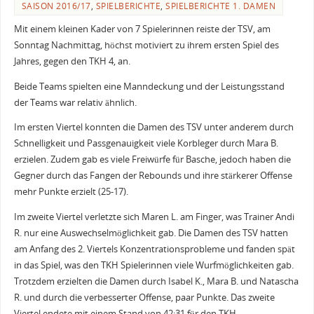
SAISON 2016/17
,
SPIELBERICHTE
,
SPIELBERICHTE 1. DAMEN
Mit einem kleinen Kader von 7 Spielerinnen reiste der TSV, am
Sonntag Nachmittag, höchst motiviert zu ihrem ersten Spiel des
Jahres, gegen den TKH 4, an.
Beide Teams spielten eine Manndeckung und der Leistungsstand
der Teams war relativ ähnlich.
Im ersten Viertel konnten die Damen des TSV unter anderem durch
Schnelligkeit und Passgenauigkeit viele Korbleger durch Mara B.
erzielen. Zudem gab es viele Freiwürfe für Basche, jedoch haben die
Gegner durch das Fangen der Rebounds und ihre stärkerer Offense
mehr Punkte erzielt (25-17).
Im zweite Viertel verletzte sich Maren L. am Finger, was Trainer Andi
R. nur eine Auswechselmöglichkeit gab. Die Damen des TSV hatten
am Anfang des 2. Viertels Konzentrationsprobleme und fanden spät
in das Spiel, was den TKH Spielerinnen viele Wurfmöglichkeiten gab.
Trotzdem erzielten die Damen durch Isabel K., Mara B. und Natascha
R. und durch die verbesserter Offense, paar Punkte. Das zweite
Viertel endete mit einem Stand von 42:31 für den TKH.