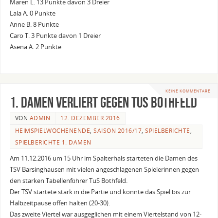
Maren L. 13 Punkte davon 3 Dreier
Lala A. 0 Punkte
Anne B. 8 Punkte
Caro T. 3 Punkte davon 1 Dreier
Asena A. 2 Punkte
KEINE KOMMENTARE
1. Damen verliert gegen TuS Bothfeld
VON
ADMIN
12. DEZEMBER 2016
HEIMSPIELWOCHENENDE
,
SAISON 2016/17
,
SPIELBERICHTE
,
SPIELBERICHTE 1. DAMEN
Am 11.12.2016 um 15 Uhr im Spalterhals starteten die Damen des
TSV Barsinghausen mit vielen angeschlagenen Spielerinnen gegen
den starken Tabellenführer TuS Bothfeld.
Der TSV startete stark in die Partie und konnte das Spiel bis zur
Halbzeitpause offen halten (20-30).
Das zweite Viertel war ausgeglichen mit einem Viertelstand von 12-