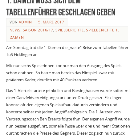
1. Damen muss sich dem
Tabellenführer geschlagen geben
VON
ADMIN
5. MÄRZ 2017
NEWS
,
SAISON 2016/17
,
SPIELBERICHTE
,
SPIELBERICHTE 1.
DAMEN
Am Sonntag trat die 1. Damen die „weite“ Reise zum Tabellenführer
TuS Eicklingen an.
Mit nur sechs Spielerinnen konnte man den Ausgang des Spiels
schon erahnen. So hatte man bereits das Hinspiel, zwar mit
größerem Kader, deutlich mit 40 Punkten verloren.
Das 1. Viertel startete pünktlich und Barsinghausen wurde sofort mit
einer Ganzfeldverteidigung stark unter Druck gesetzt. Eicklingen
konnte oft den eigenen Spielaufbau dadurch verhindern und
konterte selber mit jedem Angriff erfolgreich. Die 1. Auszeit von
Vertretungscoach Ben Eraerts folgte früh. Der eigenen Angriff wurde
nun besser ausgeführt, schnelle Pässe über drei und mehr Stationen
durchbrachen die Presse des Gegners. Dieser zog sich nun zurück