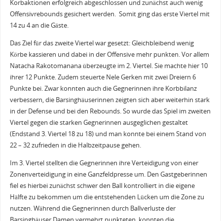
Korbaktionen erfolgreich abgeschlossen und zunächst auch wenig
Offensivrebounds gesichert werden. Somit ging das erste Viertel mit
14 zu 4 an die Gäste.
Das Ziel für das zweite Viertel war gesetzt: Gleichbleibend wenig
Körbe kassieren und dabei in der Offensive mehr punkten. Vor allem
Natacha Rakotomanana überzeugte im 2. Viertel. Sie machte hier 10
ihrer 12 Punkte. Zudem steuerte Nele Gerken mit zwei Dreiern 6
Punkte bei. Zwar konnten auch die Gegnerinnen ihre Korbbilanz
verbessern, die Barsinghäuserinnen zeigten sich aber weiterhin stark
in der Defense und bei den Rebounds. So wurde das Spiel im zweiten
Viertel gegen die starken Gegnerinnen ausgeglichen gestaltet
(Endstand 3. Viertel 18 zu 18) und man konnte bei einem Stand von
22 – 32 zufrieden in die Halbzeitpause gehen.
Im 3. Viertel stellten die Gegnerinnen ihre Verteidigung von einer
Zonenverteidigung in eine Ganzfeldpresse um. Den Gastgeberinnen
fiel es hierbei zunächst schwer den Ball kontrolliert in die eigene
Hälfte zu bekommen um die entstehenden Lücken um die Zone zu
nutzen. Während die Gegnerinnen durch Ballverluste der
Barsinghäuser Damen vermehrt punkteten, konnten die