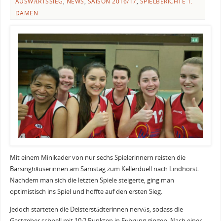
AUSWÄRTSSIEG
,
NEWS
,
SAISON 2016/17
,
SPIELBERICHTE 1.
DAMEN
Mit einem Minikader von nur sechs Spielerinnern reisten die
Barsinghäuserinnen am Samstag zum Kellerduell nach Lindhorst.
Nachdem man sich die letzten Spiele steigerte, ging man
optimistisch ins Spiel und hoffte auf den ersten Sieg.
Jedoch starteten die Deisterstädterinnen nervös, sodass die
Gastgeber schnell mit 10:2 Punkten in Führung gingen. Nach einer