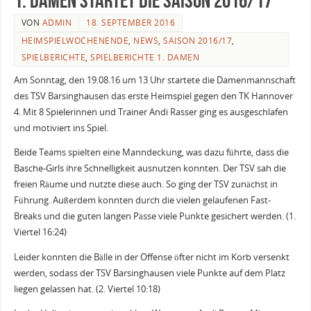
1. Damen startet die Saison 2016/17
VON
ADMIN
18. SEPTEMBER 2016
HEIMSPIELWOCHENENDE
,
NEWS
,
SAISON 2016/17
,
SPIELBERICHTE
,
SPIELBERICHTE 1. DAMEN
Am Sonntag, den 19.08.16 um 13 Uhr startete die Damenmannschaft
des TSV Barsinghausen das erste Heimspiel gegen den TK Hannover
4. Mit 8 Spielerinnen und Trainer Andi Rasser ging es ausgeschlafen
und motiviert ins Spiel.
Beide Teams spielten eine Manndeckung, was dazu führte, dass die
Basche-Girls ihre Schnelligkeit ausnutzen konnten. Der TSV sah die
freien Räume und nutzte diese auch. So ging der TSV zunächst in
Führung. Außerdem konnten durch die vielen gelaufenen Fast-
Breaks und die guten langen Pässe viele Punkte gesichert werden. (1.
Viertel 16:24)
Leider konnten die Bälle in der Offense öfter nicht im Korb versenkt
werden, sodass der TSV Barsinghausen viele Punkte auf dem Platz
liegen gelassen hat. (2. Viertel 10:18)