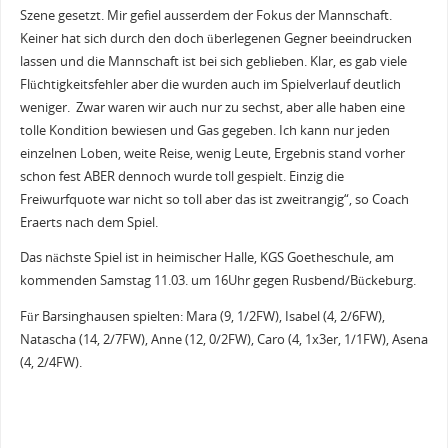
Szene gesetzt. Mir gefiel ausserdem der Fokus der Mannschaft.
Keiner hat sich durch den doch überlegenen Gegner beeindrucken
lassen und die Mannschaft ist bei sich geblieben. Klar, es gab viele
Flüchtigkeitsfehler aber die wurden auch im Spielverlauf deutlich
weniger. Zwar waren wir auch nur zu sechst, aber alle haben eine
tolle Kondition bewiesen und Gas gegeben. Ich kann nur jeden
einzelnen Loben, weite Reise, wenig Leute, Ergebnis stand vorher
schon fest ABER dennoch wurde toll gespielt. Einzig die
Freiwurfquote war nicht so toll aber das ist zweitrangig“, so Coach
Eraerts nach dem Spiel.
Das nächste Spiel ist in heimischer Halle, KGS Goetheschule, am
kommenden Samstag 11.03. um 16Uhr gegen Rusbend/Bückeburg.
Für Barsinghausen spielten: Mara (9, 1/2FW), Isabel (4, 2/6FW),
Natascha (14, 2/7FW), Anne (12, 0/2FW), Caro (4, 1x3er, 1/1FW), Asena
(4, 2/4FW).