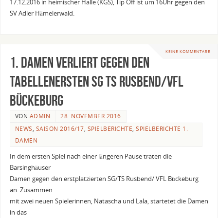
17.12.2016 in heimischer Halle (KGS), Tip Off ist um 16Uhr gegen den
SV Adler Hämelerwald.
KEINE KOMMENTARE
1. Damen verliert gegen den
Tabellenersten SG TS Rusbend/VFL
Bückeburg
VON
ADMIN
28. NOVEMBER 2016
NEWS
,
SAISON 2016/17
,
SPIELBERICHTE
,
SPIELBERICHTE 1.
DAMEN
In dem ersten Spiel nach einer längeren Pause traten die
Barsinghäuser
Damen gegen den erstplatzierten SG/TS Rusbend/ VFL Bückeburg
an. Zusammen
mit zwei neuen Spielerinnen, Natascha und Lala, startetet die Damen
in das