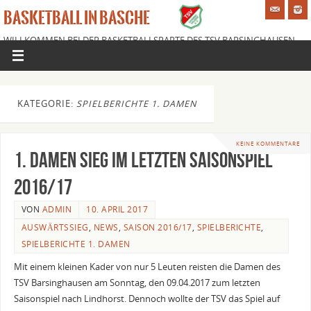
BASKETBALL IN BASCHE
WILLKOMMEN BEI DER BASKETBALLSPARTE DES TSV BARSINGHAUSEN
E.V.
KATEGORIE:
SPIELBERICHTE 1. DAMEN
KEINE KOMMENTARE
1. Damen Sieg im letzten Saisonspiel
2016/17
VON
ADMIN
10. APRIL 2017
AUSWÄRTSSIEG
,
NEWS
,
SAISON 2016/17
,
SPIELBERICHTE
,
SPIELBERICHTE 1. DAMEN
Mit einem kleinen Kader von nur 5 Leuten reisten die Damen des
TSV Barsinghausen am Sonntag, den 09.04.2017 zum letzten
Saisonspiel nach Lindhorst. Dennoch wollte der TSV das Spiel auf