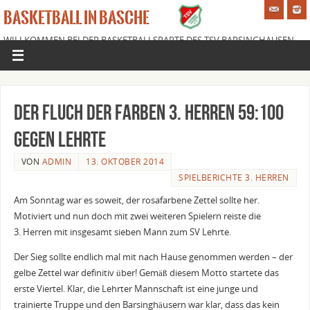
BASKETBALL IN BASCHE
WILLKOMMEN BEI DER BASKETBALLSPARTE DES TSV BARSINGHAUSEN
E.V.
Der Fluch der Farben 3. Herren 59:100
gegen Lehrte
VON
ADMIN
13. OKTOBER 2014
SPIELBERICHTE 3. HERREN
Am Sonntag war es soweit, der rosafarbene Zettel sollte her.
Motiviert und nun doch mit zwei weiteren Spielern reiste die
3. Herren mit insgesamt sieben Mann zum SV Lehrte.
Der Sieg sollte endlich mal mit nach Hause genommen werden – der
gelbe Zettel war definitiv über! Gemäß diesem Motto startete das
erste Viertel. Klar, die Lehrter Mannschaft ist eine junge und
trainierte Truppe und den Barsinghäusern war klar, dass das kein