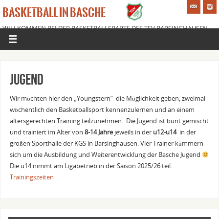
BASKETBALL IN BASCHE
WILLKOMMEN BEI DER BASKETBALLSPARTE DES TSV BARSINGHAUSEN
E.V.
Jugend
Wir möchten hier den „Youngstern“ die Möglichkeit geben, zweimal
wöchentlich den Basketballsport kennenzulernen und an einem
altersgerechten Training teilzunehmen. Die Jugend ist bunt gemischt
und trainiert im Alter von
8-14 Jahre
jeweils in der
u12-u14
in der
großen Sporthalle der KGS in Barsinghausen. Vier Trainer kümmern
sich um die Ausbildung und Weiterentwicklung der Basche Jugend
Die u14 nimmt am Ligabetrieb in der Saison 2025/26 teil.
Trainingszeiten