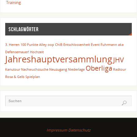
Training
SCHLAGWÖRTER
3. Herren
100 Punkte
Alley oop
ChiB
Entschlossenheit
Event
Fuhrmann aka
Defensemauer!
Hochzeit
Jahreshauptversammlung
JHV
Oberliga
Kanutour
Nachwuchssuche
Neuzugang
Niederlage
Radtour
Rosa & Gelb
Spielplan
Impressum
Datenschutz