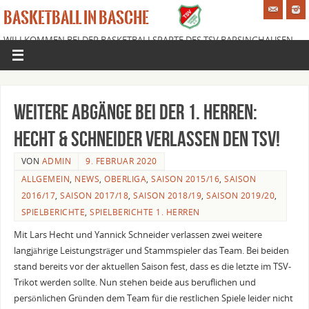
BASKETBALL IN BASCHE
WILLKOMMEN BEI DER BASKETBALLSPARTE DES TSV BARSINGHAUSEN
E.V.
Weitere Abgänge bei der 1. Herren:
Hecht & Schneider verlassen den TSV!
VON
ADMIN
9. FEBRUAR 2020
ALLGEMEIN
,
NEWS
,
OBERLIGA
,
SAISON 2015/16
,
SAISON
2016/17
,
SAISON 2017/18
,
SAISON 2018/19
,
SAISON 2019/20
,
SPIELBERICHTE
,
SPIELBERICHTE 1. HERREN
Mit Lars Hecht und Yannick Schneider verlassen zwei weitere
langjährige Leistungsträger und Stammspieler das Team. Bei beiden
stand bereits vor der aktuellen Saison fest, dass es die letzte im TSV-
Trikot werden sollte. Nun stehen beide aus beruflichen und
persönlichen Gründen dem Team für die restlichen Spiele leider nicht