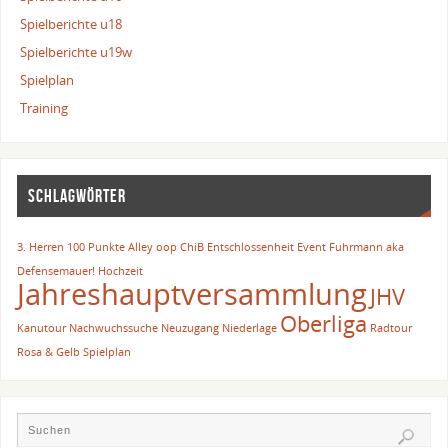
Spielberichte u18
Spielberichte u19w
Spielplan
Training
SCHLAGWÖRTER
3. Herren
100 Punkte
Alley oop
ChiB
Entschlossenheit
Event
Fuhrmann aka
Defensemauer!
Hochzeit
Jahreshauptversammlung
JHV
Oberliga
Kanutour
Nachwuchssuche
Neuzugang
Niederlage
Radtour
Rosa & Gelb
Spielplan