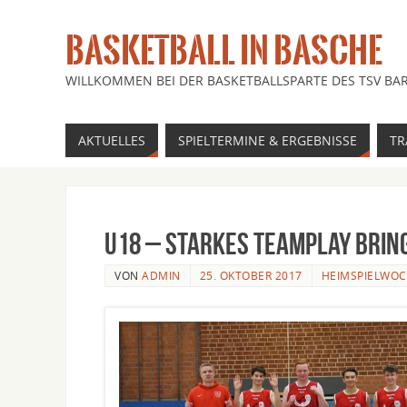
BASKETBALL IN BASCHE
WILLKOMMEN BEI DER BASKETBALLSPARTE DES TSV BAR
AKTUELLES
SPIELTERMINE & ERGEBNISSE
TR
u18 – starkes Teamplay bring
VON
ADMIN
25. OKTOBER 2017
HEIMSPIELWO