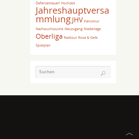
Defensemauer!
Hochzeit
Jahreshauptversa
mmlung
JHV
Kanutour
Nachwuchssuche
Neuzugang
Niederlage
Oberliga
Radtour
Rosa & Gelb
Spielplan