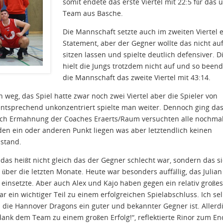
somit endete das erste Viertel mit 22:5 für das 
Team aus Basche.
Die Mannschaft setzte auch im zweiten Viertel 
Statement, aber der Gegner wollte das nicht auf
sitzen lassen und spielte deutlich defensiver. D
hielt die Jungs trotzdem nicht auf und so been
die Mannschaft das zweite Viertel mit 43:14.
 weg, das Spiel hatte zwar noch zwei Viertel aber die Spieler von
 entsprechend unkonzentriert spielte man weiter. Dennoch ging da
 Nach Ermahnung der Coaches Eraerts/Raum versuchten alle nochmal
den ein oder anderen Punkt liegen was aber letztendlich keinen
dstand.
 das heißt nicht gleich das der Gegner schlecht war, sondern das s
über die letzten Monate. Heute war besonders auffällig, das Julian 
 einsetzte. Aber auch Alex und Kajo haben gegen ein relativ großes
in wichtiger Teil zu einem erfolgreichen Spielabschluss. Ich sel
da die Hannover Dragons ein guter und bekannter Gegner ist. Allerd
dank dem Team zu einem großen Erfolg!“, reflektierte Rinor zum E