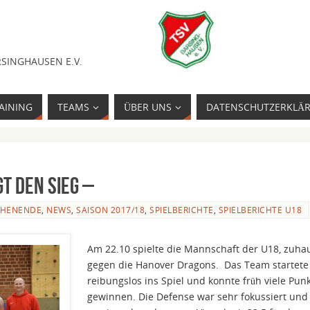
SINGHAUSEN E.V.
AINING
TEAMS
ÜBER UNS
DATENSCHUTZERKLÄ
t den Sieg –
CHENENDE
,
NEWS
,
SAISON 2017/18
,
SPIELBERICHTE
,
SPIELBERICHTE U18
Am 22.10 spielte die Mannschaft der U18, zuha
gegen die Hanover Dragons. Das Team startete
reibungslos ins Spiel und konnte früh viele Pun
gewinnen. Die Defense war sehr fokussiert und