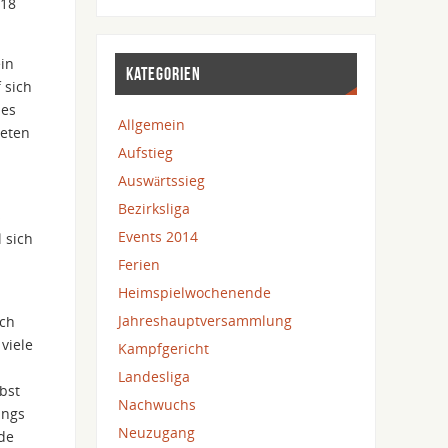
u18
ein
KATEGORIEN
 sich
ies
Allgemein
deten
Aufstieg
Auswärtssieg
Bezirksliga
s
Events 2014
 sich
Ferien
Heimspielwochenende
Jahreshauptversammlung
ich
viele
Kampfgericht
Landesliga
bst
Nachwuchs
ings
Neuzugang
nde