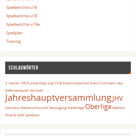
Spielberichte u16
Spielberichte u18
Spielberichte u19w
Spielplan
Training
SCHLAGWÖRTER
3. Herren
100 Punkte
Alley oop
ChiB
Entschlossenheit
Event
Fuhrmann aka
Defensemauer!
Hochzeit
Jahreshauptversammlung
JHV
Oberliga
Kanutour
Nachwuchssuche
Neuzugang
Niederlage
Radtour
Rosa & Gelb
Spielplan