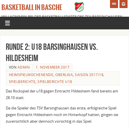
BASKETBALL IN BASCHE
WILLKOMMEN BEI DER BASKETBALLSPARTE DES TSV BARSINGHAUSEN
E.V.
Runde 2: u18 Barsinghausen vs.
Hildesheim
VON
ADMIN
1. NOVEMBER 2017
HEIMSPIELWOCHENENDE
,
OBERLIGA
,
SAISON 2017/18
,
SPIELBERICHTE
,
SPIELBERICHTE U18
Das Rückspiel der u18 gegen Eintracht Hildesheim fand bereits am
28.10 statt.
Da die Spieler des TSV Barsinghausen das erste, erfolgreiche Spiel
gegen Eintracht Hildesheim noch im Hinterkopf hatten, gingen sie
zuversichtlich aber dennoch vorsichtig in das Spiel.