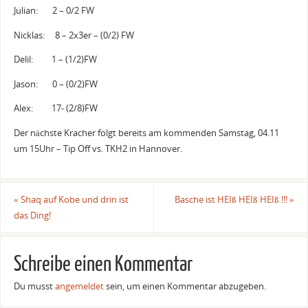
Julian: 2 – 0/2 FW
Nicklas: 8 – 2x3er – (0/2) FW
Delil: 1 – (1/2)FW
Jason: 0 – (0/2)FW
Alex: 17- (2/8)FW
Der nächste Kracher folgt bereits am kommenden Samstag, 04.11
um 15Uhr – Tip Off vs. TKH2 in Hannover.
«
Shaq auf Kobe und drin ist
Basche ist HEIß HEIß HEIß !!!
»
das Ding!
Schreibe einen Kommentar
Du musst
angemeldet
sein, um einen Kommentar abzugeben.