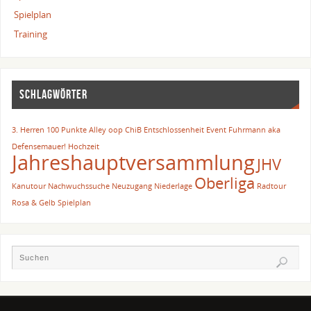
Spielplan
Training
SCHLAGWÖRTER
3. Herren
100 Punkte
Alley oop
ChiB
Entschlossenheit
Event
Fuhrmann aka
Defensemauer!
Hochzeit
Jahreshauptversammlung
JHV
Oberliga
Kanutour
Nachwuchssuche
Neuzugang
Niederlage
Radtour
Rosa & Gelb
Spielplan