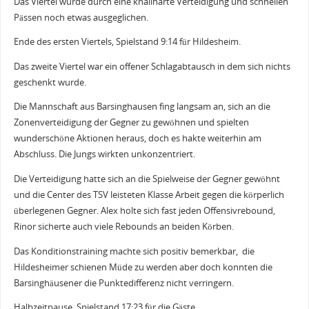
Das Viertel wurde durch eine knallharte Verteidigung und schnellen
Pässen noch etwas ausgeglichen.
Ende des ersten Viertels, Spielstand 9:14 für Hildesheim.
Das zweite Viertel war ein offener Schlagabtausch in dem sich nichts
geschenkt wurde.
Die Mannschaft aus Barsinghausen fing langsam an, sich an die
Zonenverteidigung der Gegner zu gewöhnen und spielten
wunderschöne Aktionen heraus, doch es hakte weiterhin am
Abschluss. Die Jungs wirkten unkonzentriert.
Die Verteidigung hatte sich an die Spielweise der Gegner gewöhnt
und die Center des TSV leisteten Klasse Arbeit gegen die körperlich
überlegenen Gegner. Alex holte sich fast jeden Offensivrebound,
Rinor sicherte auch viele Rebounds an beiden Körben.
Das Konditionstraining machte sich positiv bemerkbar, die
Hildesheimer schienen Müde zu werden aber doch konnten die
Barsinghäusener die Punktedifferenz nicht verringern.
Halbzeitpause, Spielstand 17:23 für die Gäste.