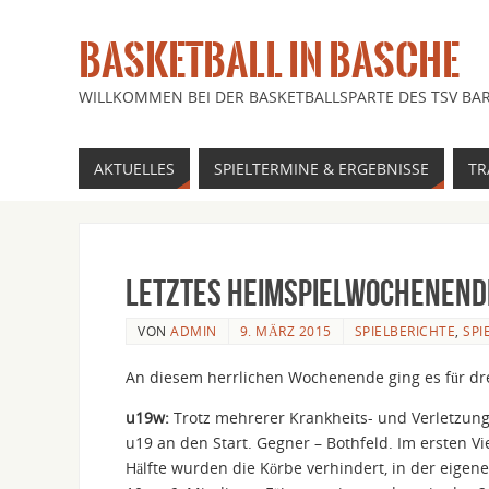
BASKETBALL IN BASCHE
WILLKOMMEN BEI DER BASKETBALLSPARTE DES TSV BAR
AKTUELLES
SPIELTERMINE & ERGEBNISSE
TR
letztes Heimspielwochenende
VON
ADMIN
9. MÄRZ 2015
SPIELBERICHTE
,
SPI
An diesem herrlichen Wochenende ging es für dr
u19w:
Trotz mehrerer Krankheits- und Verletzung
u19 an den Start. Gegner – Bothfeld. Im ersten Vi
Hälfte wurden die Körbe verhindert, in der eige