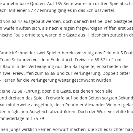
ie annehmbare Quoten. Auf TSV Seite war es im dritten Spielabschn
ach. Mit einer 57:47 Führung ging es in das Schlussviertel.
nd von 62:47 ausgebaut werden, doch danach lief bei den Gastgebe
würfe häuften sich, als nach einigen fragwürdigen Pfiffen erst Sa
che Fouls erhielten, waren die Gäste aus Hildesheim zurück in d
nick Schneider zwei Spieler bereits vorzeitig das Feld mit 5 Foul
 Team Sekunden vor dem Ende durch Freiwürfe 68:67 in Front.
l Raum in der Verteidigung nur den Ball spielte, entschieden die
on zwei Freiwürfen zum 68:68 und zur Verlängerung. Doppelt bitter:
V-Herren für die Verlängerung weiter geschwächt wurden.
 eine 72:68 Führung, doch die Gäste, bei denen noch alle
 und drehten das Spiel. Freiwürfe auf beiden Seiten sorgten Sekun
ar mittlerweile ausgefoult, doch Routinier Alexander Weinert gela
r den möglichen Ausgleich abzudrücken. Doch der Wurf verfehlte lei
imniederlage mit 75:79.
einen Jungs wirklich keinen Vorwurf machen, die Schiedsrichter ha