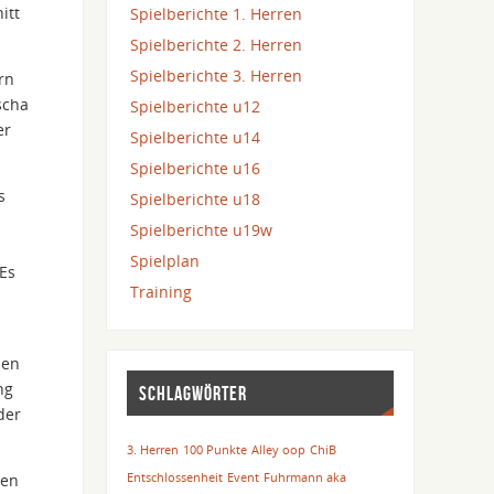
itt
Spielberichte 1. Herren
Spielberichte 2. Herren
Spielberichte 3. Herren
rn
scha
Spielberichte u12
er
Spielberichte u14
Spielberichte u16
s
Spielberichte u18
Spielberichte u19w
Spielplan
 Es
Training
den
ng
SCHLAGWÖRTER
der
3. Herren
100 Punkte
Alley oop
ChiB
ben
Entschlossenheit
Event
Fuhrmann aka