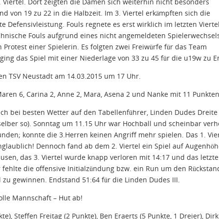
. Viertel. Dort zeigten die Damen sich weiterhin nicht besonders
d von 19 zu 22 in die Halbzeit. Im 3. Viertel erkämpften sich die
 Defensivleistung. Fouls regnete es erst wirklich im letzten Viertel
echnische Fouls aufgrund eines nicht angemeldeten Spielerwechsel
Protest einer Spielerin. Es folgten zwei Freiwürfe für das Team
ging das Spiel mit einer Niederlage von 33 zu 45 für die u19w zu E
 den TSV Neustadt am 14.03.2015 um 17 Uhr.
Maren 6, Carina 2, Anne 2, Mara, Asena 2 und Nanke mit 11 Punkten
ich bei besten Wetter auf den Tabellenführer, Linden Dudes Dreite
 selber so). Sonntag um 11.15 Uhr war Hochball und scheinbar verh
en; konnte die 3.Herren keinen Angriff mehr spielen. Das 1. Vier
nglaublich! Dennoch fand ab dem 2. Viertel ein Spiel auf Augenhö
hausen, das 3. Viertel wurde knapp verloren mit 14:17 und das letzte
r fehlte die offensive Initialzündung bzw. ein Run um den Rückstan
 zu gewinnen. Endstand 51:64 für die Linden Dudes III.
olle Mannschaft – Hut ab!
), Steffen Freitag (2 Punkte), Ben Eraerts (5 Punkte, 1 Dreier), Dirk