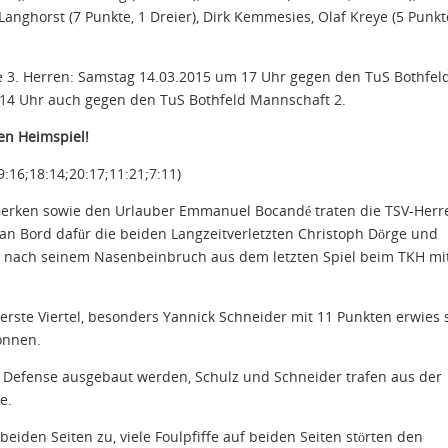
Langhorst (7 Punkte, 1 Dreier), Dirk Kemmesies, Olaf Kreye (5 Punkte
 3. Herren: Samstag 14.03.2015 um 17 Uhr gegen den TuS Bothfel
 14 Uhr auch gegen den TuS Bothfeld Mannschaft 2.
en Heimspiel!
:16;18:14;20:17;11:21;7:11)
erken sowie den Urlauber Emmanuel Bocandé traten die TSV-Herr
 an Bord dafür die beiden Langzeitverletzten Christoph Dörge und
r nach seinem Nasenbeinbruch aus dem letzten Spiel beim TKH mi
erste Viertel, besonders Yannick Schneider mit 11 Punkten erwies 
wonnen.
e Defense ausgebaut werden, Schulz und Schneider trafen aus der
e.
eiden Seiten zu, viele Foulpfiffe auf beiden Seiten störten den