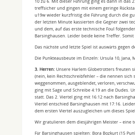
10 zu 6. Mit dieser Führung ging es dann in das 2
treffsicher und gingen mit einem geringe Rückstan
u19w wieder kurzfristig die Führung durch die gute
der letzten Minute kassierten die Gegner zwei t
und dem, auf das erste technische Foul folgenden 
Barsinghausen. Leider beide keine Treffer. Somit 
Das nächste und letzte Spiel ist auswärts gegen
Die Punkteausbeute im Einzeln: Ursula 10, Jana, 
3. Herren:
Unsere Harlem Globetrotters freuten s
(nein, kein Rechtschreibfehler – die nennen sich
weggenommen, ausgeblendet, verloren, verschwund
ging mit Sage und Schreibe 4:19 an die Dudes. U
statt. Das 2. Viertel ging mit 16:12 nach Barsing
Viertel entschied Barsinghausen mit 17:16. Leide
dem ersten Viertel auszugleichen um dieses Spiel
Wir gratulieren dem diesjährigen Meister – eine t
Für Barsinghausen spielten: Bora Bozkurt (15 Punkte