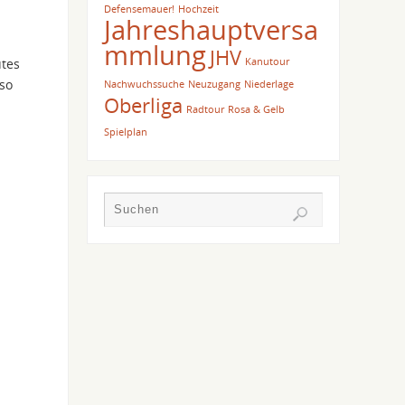
Defensemauer!
Hochzeit
Jahreshauptversa
n
mmlung
JHV
utes
Kanutour
 so
Nachwuchssuche
Neuzugang
Niederlage
Oberliga
Radtour
Rosa & Gelb
Spielplan