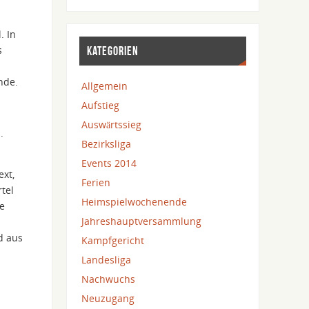
. In
s
KATEGORIEN
nde.
Allgemein
Aufstieg
Auswärtssieg
.
Bezirksliga
Events 2014
ext,
Ferien
tel
Heimspielwochenende
he
Jahreshauptversammlung
d aus
Kampfgericht
Landesliga
Nachwuchs
Neuzugang