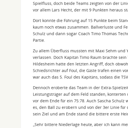
Spielfluss, doch beide Teams zeigten von der Lin
vor allem Lars Hecht, der mit 9 Punkten heraus st
Dort konnte die Führung auf 15 Punkte beim Sta
kaum noch etwas zusammen. Ballverluste und Fehl
Schulz und dann sogar Coach Timo Thomas Technis
Partie.
Zu allem Überfluss mussten mit Maxi Sehm und Yan
verlassen. Doch Kapitän Timo Raum brachte sein
Hildesheim hatte den letzten Angriff, doch obwoh
Schiedsrichter auf Foul, die Gäste trafen einen v
war auch das 5. Foul des Kapitäns, sodass die TS
Dennoch eroberte das Team in der Extra-Spielzeit
Leistungsträger auf dem Feld standen, konterten
vor dem Ende für ein 75:78. Auch Sascha Schulz w
es, den Ball zu erobern und von der 3er Linie fü
sein Ziel und am Ende stand die bittere erste He
„Sehr bittere Niederlage heute, aber ich kann m