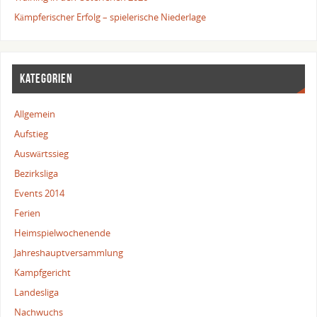
Kämpferischer Erfolg – spielerische Niederlage
KATEGORIEN
Allgemein
Aufstieg
Auswärtssieg
Bezirksliga
Events 2014
Ferien
Heimspielwochenende
Jahreshauptversammlung
Kampfgericht
Landesliga
Nachwuchs