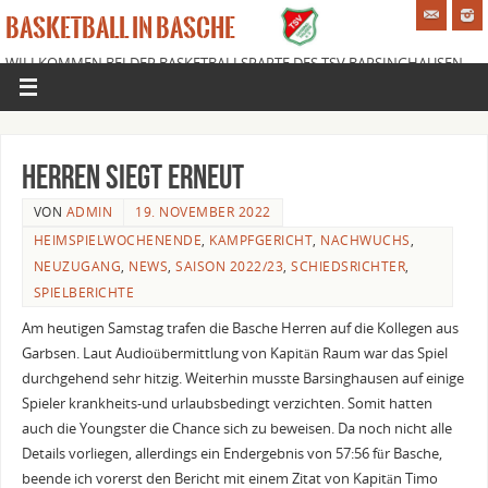
BASKETBALL IN BASCHE
WILLKOMMEN BEI DER BASKETBALLSPARTE DES TSV BARSINGHAUSEN
E.V.
Herren siegt erneut
VON
ADMIN
19. NOVEMBER 2022
HEIMSPIELWOCHENENDE
,
KAMPFGERICHT
,
NACHWUCHS
,
NEUZUGANG
,
NEWS
,
SAISON 2022/23
,
SCHIEDSRICHTER
,
SPIELBERICHTE
Am heutigen Samstag trafen die Basche Herren auf die Kollegen aus
Garbsen. Laut Audioübermittlung von Kapitän Raum war das Spiel
durchgehend sehr hitzig. Weiterhin musste Barsinghausen auf einige
Spieler krankheits-und urlaubsbedingt verzichten. Somit hatten
auch die Youngster die Chance sich zu beweisen. Da noch nicht alle
Details vorliegen, allerdings ein Endergebnis von 57:56 für Basche,
beende ich vorerst den Bericht mit einem Zitat von Kapitän Timo