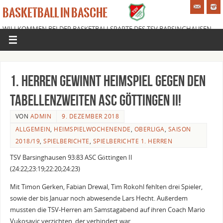
BASKETBALL IN BASCHE
WILLKOMMEN BEI DER BASKETBALLSPARTE DES TSV BARSINGHAUSEN
E.V.
1. Herren gewinnt Heimspiel gegen den
Tabellenzweiten ASC Göttingen II!
VON
ADMIN
9. DEZEMBER 2018
ALLGEMEIN
,
HEIMSPIELWOCHENENDE
,
OBERLIGA
,
SAISON
2018/19
,
SPIELBERICHTE
,
SPIELBERICHTE 1. HERREN
TSV Barsinghausen 93:83 ASC Göttingen II
(24:22;23:19;22:20;24:23)
Mit Timon Gerken, Fabian Drewal, Tim Rokohl fehlten drei Spieler,
sowie der bis Januar noch abwesende Lars Hecht. Außerdem
mussten die TSV-Herren am Samstagabend auf ihren Coach Mario
Vukosavic verzichten, der verhindert war.